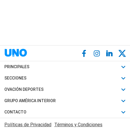
PRINCIPALES
Últimas Noticias
SECCIONES
Política
Horóscopo
OVACIÓN DEPORTES
Sociedad
Motores
Fútbol
GRUPO AMÉRICA INTERIOR
Policiales
Recetas
Mundial
Canal 7 en Vivo
CONTACTO
Judiciales
Trucos caseros
Automovilismo
Radio Nihuil
Acerca de Nosotros
Economia
Políticas de Privacidad
Términos y Condiciones
Series y Películas
Rugby