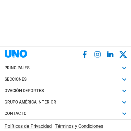
PRINCIPALES
Últimas Noticias
SECCIONES
Política
Horóscopo
OVACIÓN DEPORTES
Sociedad
Motores
Fútbol
GRUPO AMÉRICA INTERIOR
Policiales
Recetas
Mundial
Canal 7 en Vivo
CONTACTO
Judiciales
Trucos caseros
Automovilismo
Radio Nihuil
Acerca de Nosotros
Economia
Políticas de Privacidad
Términos y Condiciones
Series y Películas
Rugby