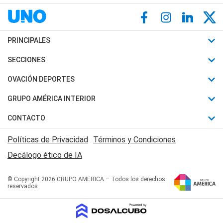
PRINCIPALES
Últimas Noticias
SECCIONES
Política
Horóscopo
OVACIÓN DEPORTES
Sociedad
Motores
Fútbol
GRUPO AMÉRICA INTERIOR
Policiales
Recetas
Mundial
Canal 7 en Vivo
CONTACTO
Judiciales
Trucos caseros
Automovilismo
Radio Nihuil
Acerca de Nosotros
Economia
Políticas de Privacidad
Términos y Condiciones
Series y Películas
Rugby
FM UNA
Contactanos
Decálogo ético de IA
Edictos y Solicitadas
Tenis
Radio Brava
Newsletter
Básquet
© Copyright 2026 GRUPO AMERICA – Todos los derechos
San Juan 8
reservados
Boxeo
Fuera de Juego