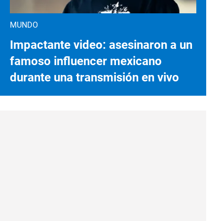
MUNDO
Impactante video: asesinaron a un
famoso influencer mexicano
durante una transmisión en vivo