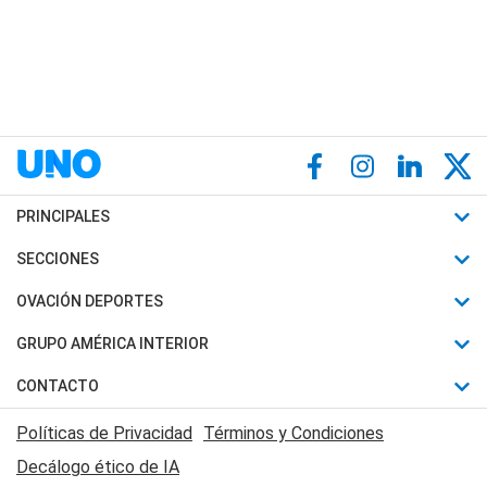
PRINCIPALES
Últimas Noticias
SECCIONES
Política
Horóscopo
OVACIÓN DEPORTES
Sociedad
Motores
Fútbol
GRUPO AMÉRICA INTERIOR
Policiales
Recetas
Mundial
Canal 7 en Vivo
CONTACTO
Judiciales
Trucos caseros
Automovilismo
Radio Nihuil
Acerca de Nosotros
Economia
Políticas de Privacidad
Términos y Condiciones
Series y Películas
Rugby
FM UNA
Contactanos
Decálogo ético de IA
Edictos y Solicitadas
Tenis