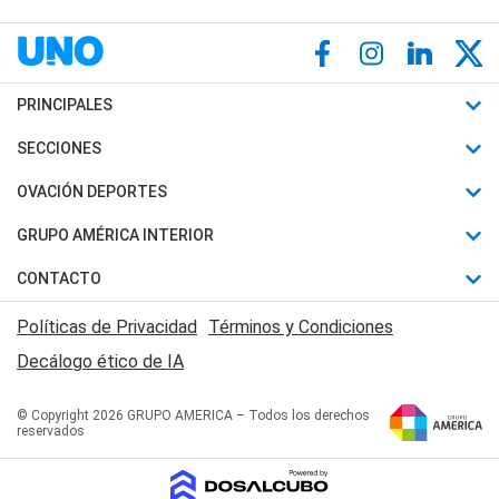
PRINCIPALES
Últimas Noticias
SECCIONES
Política
Horóscopo
OVACIÓN DEPORTES
Sociedad
Motores
Fútbol
GRUPO AMÉRICA INTERIOR
Policiales
Recetas
Mundial
Canal 7 en Vivo
CONTACTO
Judiciales
Trucos caseros
Automovilismo
Radio Nihuil
Acerca de Nosotros
Economia
Políticas de Privacidad
Términos y Condiciones
Series y Películas
Rugby
FM UNA
Contactanos
Decálogo ético de IA
Edictos y Solicitadas
Tenis
Radio Brava
Newsletter
Básquet
© Copyright 2026 GRUPO AMERICA – Todos los derechos
San Juan 8
reservados
Boxeo
Fuera de Juego