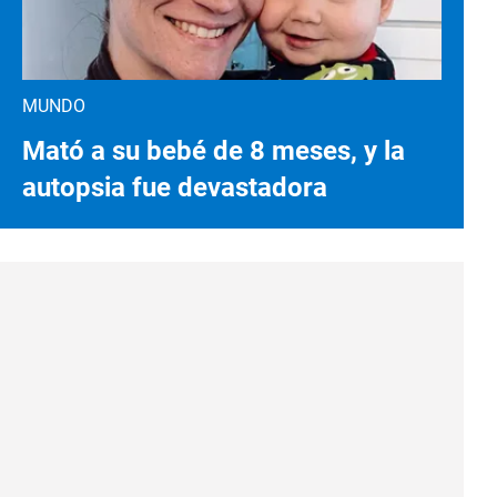
MUNDO
Mató a su bebé de 8 meses, y la
autopsia fue devastadora