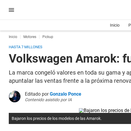
Inicio
P
Inicio
Motores
Pickup
HASTA 7 MILLONES
Volkswagen Amarok: fue
La marca congeló valores en toda su gama y apl
apuntalar las ventas frente a la próxima renov
Editado por
Gonzalo Ponce
Contenido asistido por IA
Bajaron los precios de los modelos de las Amarok.