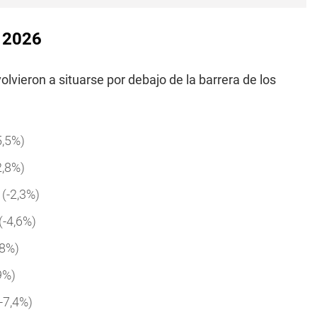
 2026
volvieron a situarse por debajo de la barrera de los
5,5%)
2,8%)
(-2,3%)
(-4,6%)
,8%)
9%)
-7,4%)