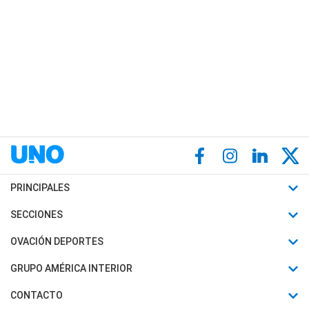
PRINCIPALES
Últimas Noticias
SECCIONES
Política
Horóscopo
OVACIÓN DEPORTES
Sociedad
Motores
Fútbol
GRUPO AMÉRICA INTERIOR
Policiales
Recetas
Mundial
Canal 7 en Vivo
CONTACTO
Judiciales
Trucos caseros