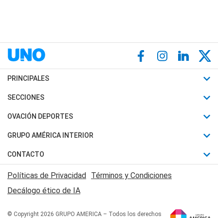
PRINCIPALES
Últimas Noticias
SECCIONES
Política
Horóscopo
OVACIÓN DEPORTES
Sociedad
Motores
Fútbol
GRUPO AMÉRICA INTERIOR
Policiales
Recetas
Mundial
Canal 7 en Vivo
CONTACTO
Judiciales
Trucos caseros
Automovilismo
Radio Nihuil
Acerca de Nosotros
Economia
Políticas de Privacidad
Términos y Condiciones
Series y Películas
Rugby
FM UNA
Contactanos
Decálogo ético de IA
Edictos y Solicitadas
Tenis
Radio Brava
Newsletter
Básquet
© Copyright 2026 GRUPO AMERICA – Todos los derechos
San Juan 8