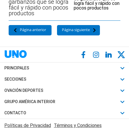
garbanzos que se logra
fácil y rápido con pocos
productos
Página anterior
Página siguiente
PRINCIPALES
Últimas Noticias
SECCIONES
Política
Horóscopo
OVACIÓN DEPORTES
Sociedad
Motores
Fútbol
GRUPO AMÉRICA INTERIOR
Policiales
Recetas
Mundial
Canal 7 en Vivo
CONTACTO
Judiciales
Trucos caseros
Automovilismo
Radio Nihuil
Acerca de Nosotros
Economia
Políticas de Privacidad
Términos y Condiciones
Series y Películas