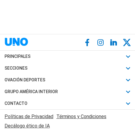
PRINCIPALES
Últimas Noticias
SECCIONES
Política
Horóscopo
OVACIÓN DEPORTES
Sociedad
Motores
Fútbol
GRUPO AMÉRICA INTERIOR
Policiales
Recetas
Mundial
Canal 7 en Vivo
CONTACTO
Judiciales
Trucos caseros
Automovilismo
Radio Nihuil
Acerca de Nosotros
Economia
Políticas de Privacidad
Términos y Condiciones
Series y Películas
Rugby
FM UNA
Contactanos
Decálogo ético de IA
Edictos y Solicitadas
Tenis
Radio Brava
Newsletter