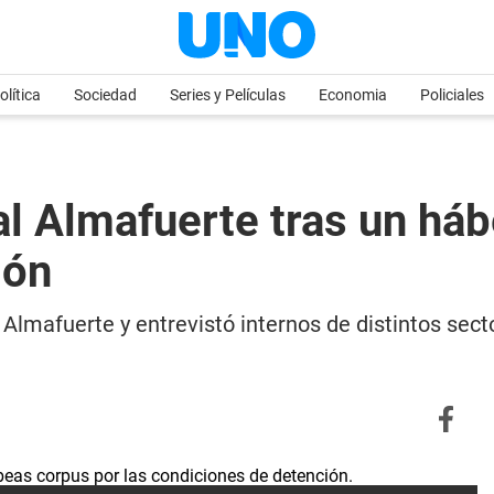
olítica
Sociedad
Series y Películas
Economia
Policiales
al Almafuerte tras un há
ión
Almafuerte y entrevistó internos de distintos secto