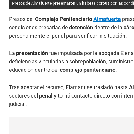
Presos de Almafuerte presentaron un hábeas corpus por las condi
Presos del
Complejo Penitenciario
Almafuerte
pres
condiciones precarias de
detención
dentro de la
cárc
personalmente el penal para verificar la situación.
La
presentación
fue impulsada por la abogada Elena 
deficiencias vinculadas a sobrepoblación, suministro
educación dentro del
complejo penitenciario
.
Tras aceptar el recurso, Flamant se trasladó hasta
A
sectores del
penal
y tomó contacto directo con intern
judicial.