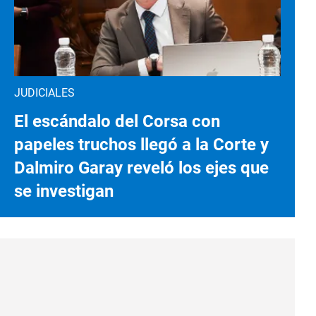
JUDICIALES
El escándalo del Corsa con
papeles truchos llegó a la Corte y
Dalmiro Garay reveló los ejes que
se investigan