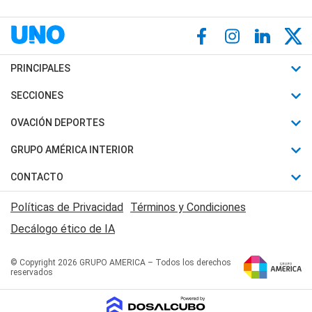
PRINCIPALES
Últimas Noticias
SECCIONES
Política
Horóscopo
OVACIÓN DEPORTES
Sociedad
Motores
Fútbol
GRUPO AMÉRICA INTERIOR
Policiales
Recetas
Mundial
Canal 7 en Vivo
CONTACTO
Judiciales
Trucos caseros
Automovilismo
Radio Nihuil
Acerca de Nosotros
Economia
Políticas de Privacidad
Términos y Condiciones
Series y Películas
Rugby
FM UNA
Contactanos
Decálogo ético de IA
Edictos y Solicitadas
Tenis
Radio Brava
Newsletter
Básquet
© Copyright 2026 GRUPO AMERICA – Todos los derechos
San Juan 8
reservados
Boxeo
Fuera de Juego