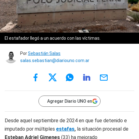
El estafador llegó a un acuerdo con las víctimas.
Por
Sebastián Salas
salas.sebastian@diariouno.com.ar
Agregar Diario UNO en
Desde aquel septiembre de 2024 en que fue detenido e
imputado por múltiples
estafas
,
la situación procesal de
Esteban Adriel Gimenes
(33) ha mejorado