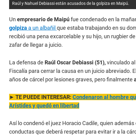
Raúl y Nahuel Debiassi están acusados de la golpiza en Maipú.
Un
empresario de Maipú
fue condenado en la mañan
golpiza
a un albañil
que estaba trabajando en su domi
recibió una pena excarcelable y su hijo, un rugbier 
zafar de llegar a juicio.
La defensa de
Raúl Oscar Debiassi (51),
vinculado al
Fiscalía para cerrar la causa en un juicio abreviado.
años de cárcel por lesiones graves, pero finalmente
► TE PUEDE INTERESAR:
Condenaron al hombre que 
Arístides y quedó en libertad
Así lo condenó el juez Horacio Cadile, quien además
conductas que deberá respetar para evitar ir a la cárc