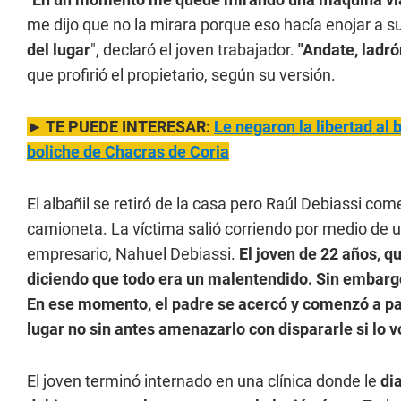
me dijo que no la mirara porque eso hacía enojar a s
del lugar
", declaró el joven trabajador.
"Andate, ladró
que profirió el propietario, según su versión.
► TE PUEDE INTERESAR:
Le negaron la libertad al
boliche de Chacras de Coria
El albañil se retiró de la casa pero Raúl Debiassi come
camioneta. La víctima salió corriendo por medio de un
empresario, Nahuel Debiassi.
El joven de 22 años, q
diciendo que todo era un malentendido. Sin embargo
En ese momento, el padre se acercó y comenzó a pate
lugar no sin antes amenazarlo con dispararle si lo vo
El joven terminó internado en una clínica donde le
di