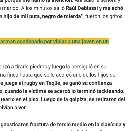
u marido. A los minutos salió
Raúl Debiassi y me echó
n hijo de mil puta, negro de mierda"
, fueron los gritos
 barman condenado por violar a una joven en un
nzó a tirarle piedras y luego lo persiguió en su
a finca hasta que se le acercó uno de los hijos del
ue juega al rugby en Teqüe, se ganó su confianza
, cuando la víctima se acercó lo terminó tackleando.
arlo en el piso. Luego de la golpiza, se retiraron del
lvían a ver.
agnosticaron fractura de tercio medio en la clavícula y