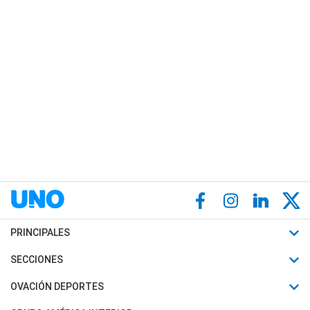
PRINCIPALES
Últimas Noticias
SECCIONES
Política
Horóscopo
OVACIÓN DEPORTES
Sociedad
Motores