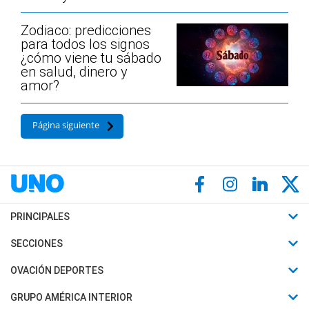
Zodiaco: predicciones
para todos los signos
¿cómo viene tu sábado
en salud, dinero y
amor?
Página siguiente
PRINCIPALES
Últimas Noticias
SECCIONES
Política
Horóscopo
OVACIÓN DEPORTES
Sociedad
Motores
Fútbol
GRUPO AMÉRICA INTERIOR
Policiales