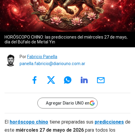
HORÓSCOPO CHINO: las predicciones del miércoles 27 de mayo,
día del Búfalo de Metal Yin
Por
Fabricio Panella
panella.fabricio@diariouno.com.ar
Agregar Diario UNO en
El
horóscopo chino
tiene preparadas sus
predicciones
de
este
miércoles 27 de mayo
de 2026
para todos los