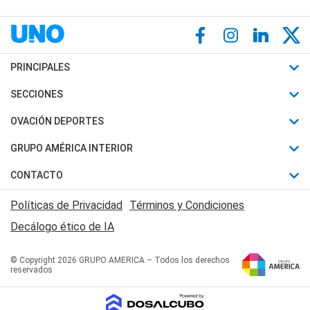
PRINCIPALES
Últimas Noticias
SECCIONES
Política
Horóscopo
OVACIÓN DEPORTES
Sociedad
Motores
Fútbol
GRUPO AMÉRICA INTERIOR
Policiales
Recetas
Mundial
Canal 7 en Vivo
CONTACTO
Judiciales
Trucos caseros
Automovilismo
Radio Nihuil
Acerca de Nosotros
Economia
Políticas de Privacidad
Términos y Condiciones
Series y Películas
Rugby
FM UNA
Contactanos
Decálogo ético de IA
Edictos y Solicitadas
Tenis
Radio Brava
Newsletter
Básquet
© Copyright 2026 GRUPO AMERICA – Todos los derechos
San Juan 8
reservados
Boxeo
Fuera de Juego