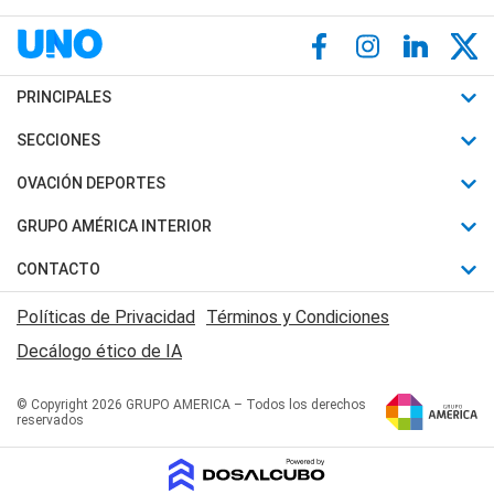
PRINCIPALES
Últimas Noticias
SECCIONES
Política
Horóscopo
OVACIÓN DEPORTES
Sociedad
Motores
Fútbol
GRUPO AMÉRICA INTERIOR
Policiales
Recetas
Mundial
Canal 7 en Vivo
CONTACTO
Judiciales
Trucos caseros
Automovilismo
Radio Nihuil
Acerca de Nosotros
Economia
Políticas de Privacidad
Términos y Condiciones
Series y Películas
Rugby
FM UNA
Contactanos
Decálogo ético de IA
Edictos y Solicitadas
Tenis
Radio Brava
Newsletter
Básquet
© Copyright 2026 GRUPO AMERICA – Todos los derechos
San Juan 8
reservados
Boxeo
Fuera de Juego