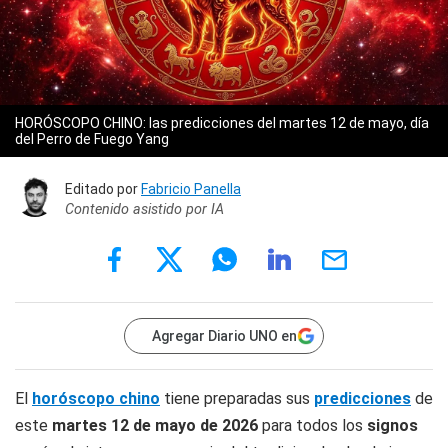
HORÓSCOPO CHINO: las predicciones del martes 12 de mayo, día
del Perro de Fuego Yang
Editado por
Fabricio Panella
Contenido asistido por IA
Agregar Diario UNO en
El
horóscopo chino
tiene preparadas sus
predicciones
de
este
martes 12 de mayo
de 2026
para todos los
signos