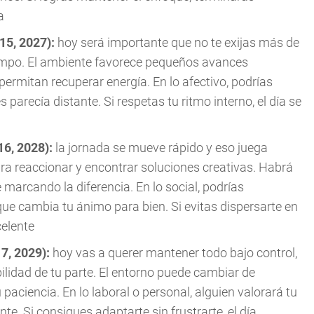
a
015, 2027):
hoy será importante que no te exijas más de
tiempo. El ambiente favorece pequeños avances
ermitan recuperar energía. En lo afectivo, podrías
parecía distante. Si respetas tu ritmo interno, el día se
16, 2028):
la jornada se mueve rápido y eso juega
ara reaccionar y encontrar soluciones creativas. Habrá
marcando la diferencia. En lo social, podrías
 que cambia tu ánimo para bien. Si evitas dispersarte en
celente
17, 2029):
hoy vas a querer mantener todo bajo control,
ilidad de tu parte. El entorno puede cambiar de
paciencia. En lo laboral o personal, alguien valorará tu
e. Si consigues adaptarte sin frustrarte, el día