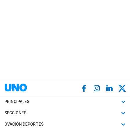
PRINCIPALES
Últimas Noticias
SECCIONES
Política
Horóscopo
OVACIÓN DEPORTES