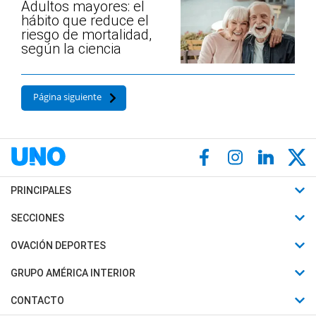
Adultos mayores: el
hábito que reduce el
riesgo de mortalidad,
según la ciencia
Página siguiente
PRINCIPALES
Últimas Noticias
SECCIONES
Política
Horóscopo
OVACIÓN DEPORTES
Sociedad
Motores
Fútbol
GRUPO AMÉRICA INTERIOR
Policiales
Recetas
Mundial
Canal 7 en Vivo
CONTACTO
Judiciales
Trucos caseros