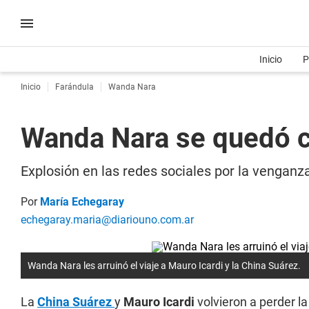
Inicio
P
Inicio
Farándula
Wanda Nara
Wanda Nara se quedó co
Explosión en las redes sociales por la venganz
Por
María Echegaray
echegaray.maria@diariouno.com.ar
Wanda Nara les arruinó el viaje a Mauro Icardi y la China Suárez.
La
China Suárez
y
Mauro Icardi
volvieron a perder l