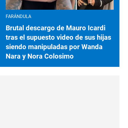
FARÁNDULA
Brutal descargo de Mauro Icardi
tras el supuesto video de sus hijas
siendo manipuladas por Wanda
Nara y Nora Colosimo