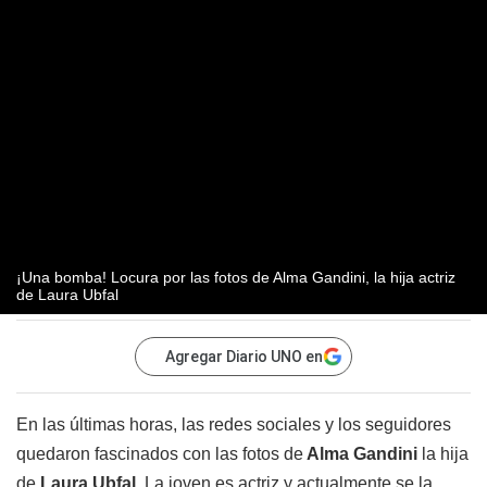
¡Una bomba! Locura por las fotos de Alma Gandini, la hija actriz
de Laura Ubfal
Agregar Diario UNO en
En las últimas horas, las redes sociales y los seguidores
quedaron fascinados con las fotos de
Alma Gandini
la hija
de
Laura Ubfal
. La joven es actriz y actualmente se la