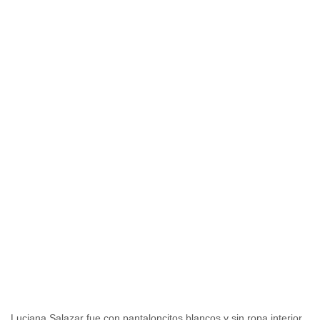
Luciana Salazar fue con pantaloncitos blancos y sin ropa interior