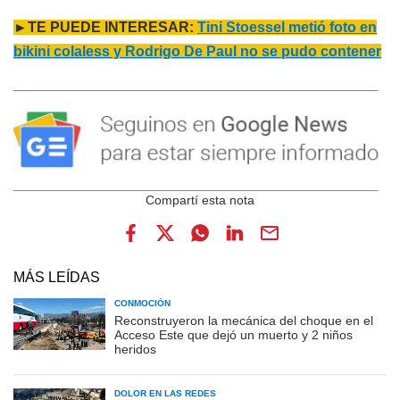
►TE PUEDE INTERESAR:
Tini Stoessel metió foto en
bikini colaless y Rodrigo De Paul no se pudo contener
MÁS LEÍDAS
CONMOCIÓN
Reconstruyeron la mecánica del choque en el
Acceso Este que dejó un muerto y 2 niños
heridos
DOLOR EN LAS REDES