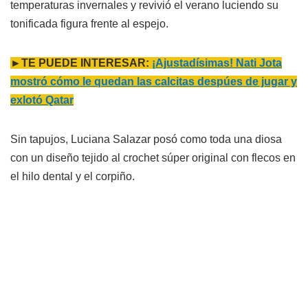
temperaturas invernales y revivió el verano luciendo su
tonificada figura frente al espejo.
►TE PUEDE INTERESAR:
¡Ajustadísimas! Nati Jota
mostró cómo le quedan las calcitas despúes de jugar y
exlotó Qatar
Sin tapujos, Luciana Salazar posó como toda una diosa
con un diseño tejido al crochet súper original con flecos en
el hilo dental y el corpiño.