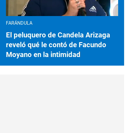
FARÁNDULA
El peluquero de Candela Arizaga
reveló qué le contó de Facundo
Moyano en la intimidad