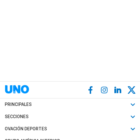
PRINCIPALES
Últimas Noticias
SECCIONES
Política
Horóscopo
OVACIÓN DEPORTES
Sociedad
Motores