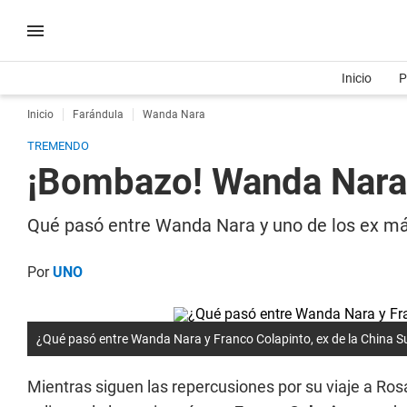
Inicio
P
Inicio
Farándula
Wanda Nara
TREMENDO
¡Bombazo! Wanda Nara f
Qué pasó entre Wanda Nara y uno de los ex má
Por
UNO
¿Qué pasó entre Wanda Nara y Franco Colapinto, ex de la China S
Mientras siguen las repercusiones por su viaje a Ros