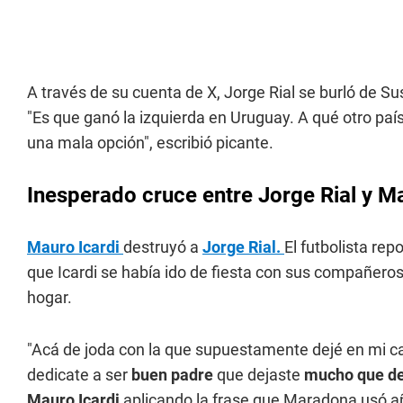
A través de su cuenta de X, Jorge Rial se burló de S
"Es que ganó la izquierda en Uruguay. A qué otro pa
una mala opción", escribió picante.
Inesperado cruce entre Jorge Rial y Ma
Mauro Icardi
destruyó a
Jorge Rial.
El futbolista rep
que Icardi se había ido de fiesta con sus compañeros
hogar.
"Acá de joda con la que supuestamente dejé en mi casa
dedicate a ser
buen padre
que dejaste
mucho que d
Mauro Icardi
aplicando la frase que Maradona usó añ