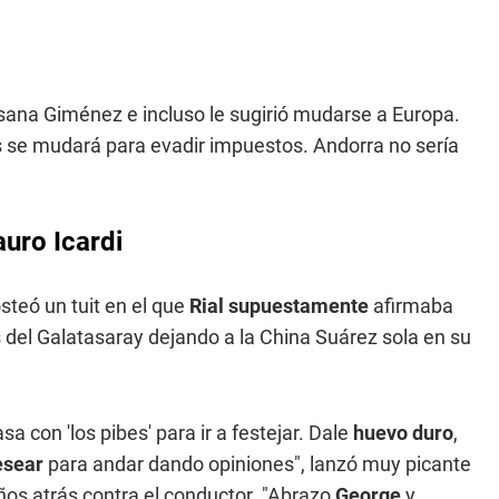
usana Giménez e incluso le sugirió mudarse a Europa.
ís se mudará para evadir impuestos. Andorra no sería
uro Icardi
osteó un tuit en el que
Rial supuestamente
afirmaba
 del Galatasaray dejando a la China Suárez sola en su
 con 'los pibes' para ir a festejar. Dale
huevo duro
,
esear
para andar dando opiniones", lanzó muy picante
os atrás contra el conductor. "Abrazo
George
y