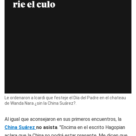
Le ordenaron a Icardi que festeje el Día del Padre en el chateau
de Wanda Nara ¿sin la China Suárez?.
Al igual que aconsejaron en sus primeros encuentros, la
China Suárez
no asista
. "Encima en el escrito Hagopian
aclara que la China no podrá estar presente. Me dicen que