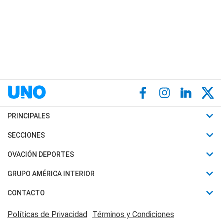
PRINCIPALES
Últimas Noticias
SECCIONES
Política
Horóscopo
OVACIÓN DEPORTES
Sociedad
Motores
Fútbol
GRUPO AMÉRICA INTERIOR
Policiales
Recetas
Mundial
Canal 7 en Vivo
CONTACTO
Judiciales
Trucos caseros
Automovilismo
Radio Nihuil
Acerca de Nosotros
Economia
Políticas de Privacidad
Términos y Condiciones
Series y Películas
Rugby