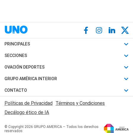
PRINCIPALES
Últimas Noticias
SECCIONES
Política
Horóscopo
OVACIÓN DEPORTES
Sociedad
Motores
Fútbol
GRUPO AMÉRICA INTERIOR
Policiales
Recetas
Mundial
Canal 7 en Vivo
CONTACTO
Judiciales
Trucos caseros
Automovilismo
Radio Nihuil
Acerca de Nosotros
Economia
Políticas de Privacidad
Términos y Condiciones
Series y Películas
Rugby
FM UNA
Contactanos
Decálogo ético de IA
Edictos y Solicitadas
Tenis
Radio Brava
Newsletter
Básquet
© Copyright 2026 GRUPO AMERICA – Todos los derechos
San Juan 8
reservados