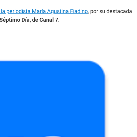
 la periodista María Agustina Fiadino
, por su destacada
éptimo Día, de Canal 7.