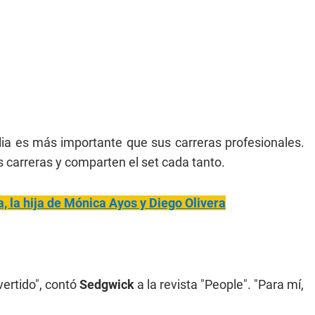
ia es más importante que sus carreras profesionales.
 carreras y comparten el set cada tanto.
a, la hija de Mónica Ayos y Diego Olivera
vertido", contó
Sedgwick
a la revista "People". "Para mí,