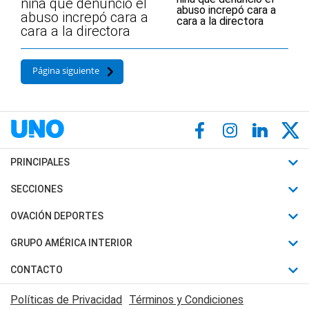
niña que denunció el
abuso increpó cara a
cara a la directora
Página siguiente
PRINCIPALES
Últimas Noticias
SECCIONES
Política
Horóscopo
OVACIÓN DEPORTES
Sociedad
Motores
Fútbol
GRUPO AMÉRICA INTERIOR
Policiales
Recetas
Mundial
Canal 7 en Vivo
CONTACTO
Judiciales
Trucos caseros
Automovilismo
Radio Nihuil
Acerca de Nosotros
Economia
Políticas de Privacidad
Términos y Condiciones
Series y Películas
Rugby