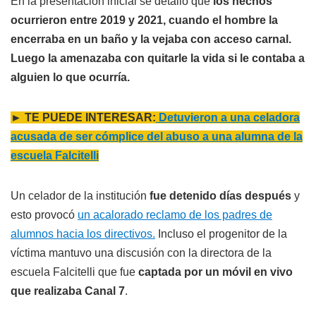
En la presentación inicial se detalló que
los hechos
ocurrieron entre 2019 y 2021, cuando el hombre la
encerraba en un baño y la vejaba con acceso carnal.
Luego la amenazaba con quitarle la vida si le contaba a
alguien lo que ocurría.
► TE PUEDE INTERESAR:
Detuvieron a una celadora
acusada de ser cómplice del abuso a una alumna de la
escuela Falcitelli
Un celador de la institución
fue detenido días después
y
esto provocó
un acalorado reclamo de los padres de
alumnos hacia los directivos.
Incluso el progenitor de la
víctima mantuvo una discusión con la directora de la
escuela Falcitelli que fue
captada por un móvil en vivo
que realizaba Canal 7
.