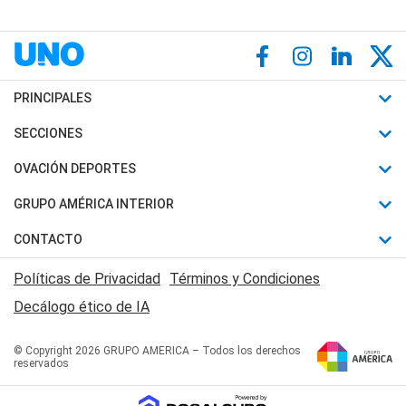
PRINCIPALES
Últimas Noticias
SECCIONES
Política
Horóscopo
OVACIÓN DEPORTES
Sociedad
Motores
Fútbol
GRUPO AMÉRICA INTERIOR
Policiales
Recetas
Mundial
Canal 7 en Vivo
CONTACTO
Judiciales
Trucos caseros
Automovilismo
Radio Nihuil
Acerca de Nosotros
Economia
Políticas de Privacidad
Términos y Condiciones
Series y Películas
Rugby
FM UNA
Contactanos
Decálogo ético de IA
Edictos y Solicitadas
Tenis
Radio Brava
Newsletter
Básquet
© Copyright 2026 GRUPO AMERICA – Todos los derechos
San Juan 8
reservados
Boxeo