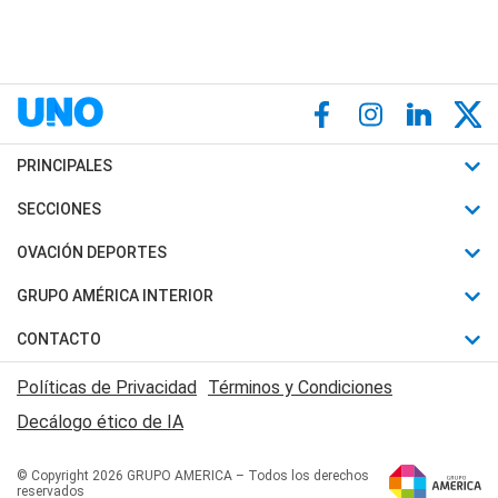
PRINCIPALES
Últimas Noticias
SECCIONES
Política
Horóscopo
OVACIÓN DEPORTES
Sociedad
Motores
Fútbol
GRUPO AMÉRICA INTERIOR
Policiales
Recetas
Mundial
Canal 7 en Vivo
CONTACTO
Judiciales
Trucos caseros
Automovilismo
Radio Nihuil
Acerca de Nosotros
Economia
Políticas de Privacidad
Términos y Condiciones
Series y Películas
Rugby
FM UNA
Contactanos
Decálogo ético de IA
Edictos y Solicitadas
Tenis
Radio Brava
Newsletter
Básquet
© Copyright 2026 GRUPO AMERICA – Todos los derechos
San Juan 8
reservados