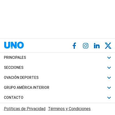
PRINCIPALES
Últimas Noticias
SECCIONES
Política
Horóscopo
OVACIÓN DEPORTES
Sociedad
Motores
Fútbol
GRUPO AMÉRICA INTERIOR
Policiales
Recetas
Mundial
Canal 7 en Vivo
CONTACTO
Judiciales
Trucos caseros
Automovilismo
Radio Nihuil
Acerca de Nosotros
Economia
Políticas de Privacidad
Términos y Condiciones
Series y Películas
Rugby
FM UNA