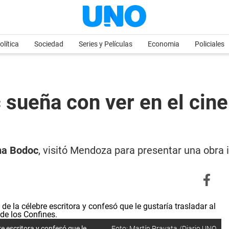
olítica
Sociedad
Series y Películas
Economia
Policiales
 sueña con ver en el cine 
ana Bodoc
, visitó Mendoza para presentar una obra 
re escritora y confesó que le
Foto: Martín Pravata /Diario UNO