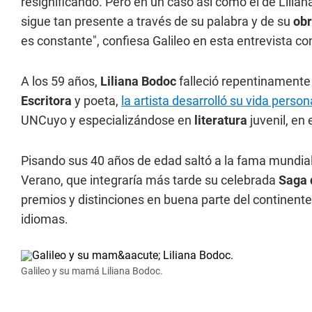
resignificando. Pero en un caso así como el de Lilia
sigue tan presente a través de su palabra y de su
ob
es constante", confiesa Galileo en esta entrevista co
A los 59 años,
Liliana Bodoc
falleció repentinamente
Escritora
y poeta,
la artista desarrolló su vida persona
UNCuyo y especializándose en
literatura
juvenil, en
Pisando sus 40 años de edad saltó a la fama mundial
Verano, que integraría más tarde su celebrada
Saga 
premios y distinciones en buena parte del continent
idiomas.
Galileo y su mamá Liliana Bodoc.