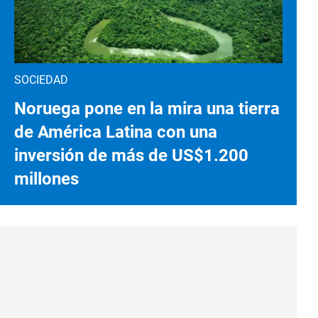
SOCIEDAD
Noruega pone en la mira una tierra
de América Latina con una
inversión de más de US$1.200
millones