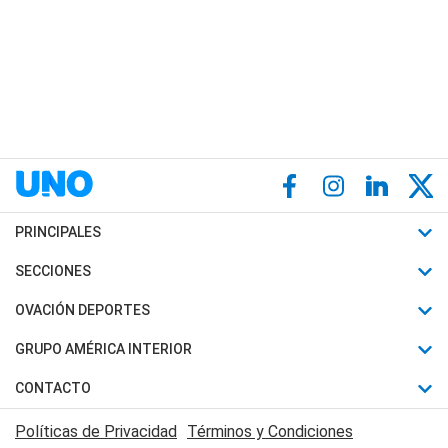
PRINCIPALES
Últimas Noticias
SECCIONES
Política
Horóscopo
OVACIÓN DEPORTES
Sociedad
Motores
Fútbol
GRUPO AMÉRICA INTERIOR
Policiales
Recetas
Mundial
Canal 7 en Vivo
CONTACTO
Judiciales
Trucos caseros
Automovilismo
Radio Nihuil
Acerca de Nosotros
Economia
Políticas de Privacidad
Términos y Condiciones
Series y Películas
Rugby