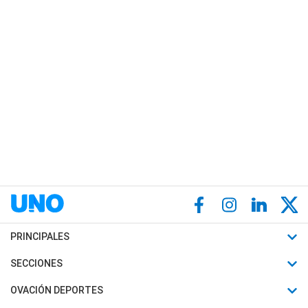
PRINCIPALES
Últimas Noticias
SECCIONES
Política
Horóscopo
OVACIÓN DEPORTES
Sociedad