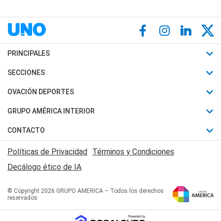
PRINCIPALES
Últimas Noticias
SECCIONES
Política
Horóscopo
OVACIÓN DEPORTES
Sociedad
Motores
Fútbol
GRUPO AMÉRICA INTERIOR
Policiales
Recetas
Mundial
Canal 7 en Vivo
CONTACTO
Judiciales
Trucos caseros
Automovilismo
Radio Nihuil
Acerca de Nosotros
Economia
Políticas de Privacidad
Términos y Condiciones
Series y Películas
Rugby
FM UNA
Contactanos
Decálogo ético de IA
Edictos y Solicitadas
Tenis
Radio Brava
Newsletter
Básquet
© Copyright 2026 GRUPO AMERICA – Todos los derechos
San Juan 8
reservados
Boxeo