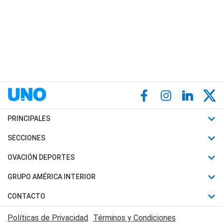
PRINCIPALES
Últimas Noticias
SECCIONES
Política
Horóscopo
OVACIÓN DEPORTES
Sociedad
Motores
Fútbol
GRUPO AMÉRICA INTERIOR
Policiales
Recetas
Mundial
Canal 7 en Vivo
CONTACTO
Judiciales
Trucos caseros
Automovilismo
Radio Nihuil
Acerca de Nosotros
Economia
Políticas de Privacidad
Términos y Condiciones
Series y Películas