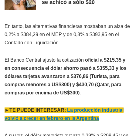
se achicó a sólo $20
En tanto, las alternativas financieras mostraban un alza de
0,2% a $384,29 en el MEP y de 0,8% a $393,95 en el
Contado con Liquidación.
El Banco Central ajustó la cotización
oficial a $215,35 y
en consecuencia el dólar ahorro pasó a $355,33 y los
dólares tarjetas avanzaron a $376,86 (Turista, para
compras menores a US$300) y $430,70 (Qatar, para
compras por encima de US$300)
.
►TE PUEDE INTERESAR:
La producción industrial
volvió a crecer en febrero en la Argentina
A su vez, el dólar mayorista avanza 0,29% a $208,45 y en