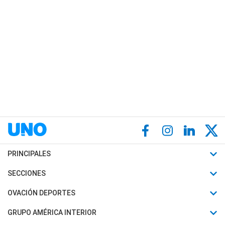
PRINCIPALES
Últimas Noticias
SECCIONES
Política
Horóscopo
OVACIÓN DEPORTES
Sociedad
Motores
Fútbol
GRUPO AMÉRICA INTERIOR
Policiales
Recetas