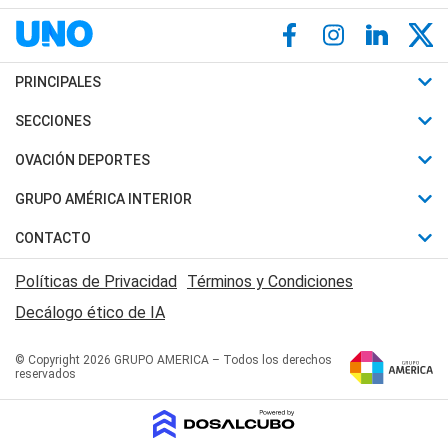
PRINCIPALES
Últimas Noticias
SECCIONES
Política
Horóscopo
OVACIÓN DEPORTES
Sociedad
Motores
Fútbol
GRUPO AMÉRICA INTERIOR
Policiales
Recetas
Mundial
Canal 7 en Vivo
CONTACTO
Judiciales
Trucos caseros
Automovilismo
Radio Nihuil
Acerca de Nosotros
Economia
Políticas de Privacidad
Términos y Condiciones
Series y Películas
Rugby
FM UNA
Contactanos
Decálogo ético de IA
Edictos y Solicitadas
Tenis
Radio Brava
Newsletter
Básquet
© Copyright 2026 GRUPO AMERICA – Todos los derechos
San Juan 8
reservados
Boxeo
Fuera de Juego