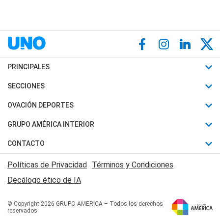
PRINCIPALES
Últimas Noticias
SECCIONES
Política
Horóscopo
OVACIÓN DEPORTES
Sociedad
Motores
Fútbol
GRUPO AMÉRICA INTERIOR
Policiales
Recetas
Mundial
Canal 7 en Vivo
CONTACTO
Judiciales
Trucos caseros
Automovilismo
Radio Nihuil
Acerca de Nosotros
Economia
Políticas de Privacidad
Términos y Condiciones
Series y Películas
Rugby
FM UNA
Contactanos
Decálogo ético de IA
Edictos y Solicitadas
Tenis
Radio Brava
Newsletter
Básquet
© Copyright 2026 GRUPO AMERICA – Todos los derechos
San Juan 8
reservados
Boxeo